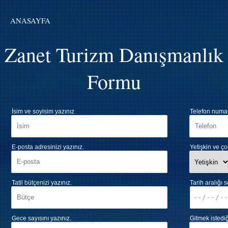
ANASAYFA
Zanet Turizm Danışmanlık
Formu
İsim ve soyisim yazınız
Telefon numar
E-posta adresinizi yazınız.
Yetişkin ve ço
Tatil bütçenizi yazınız.
Tarih aralığı s
Gece sayısını yazınız.
Gitmek istediğ